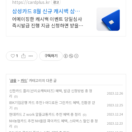
https://cardplus.kr
광고
삼성카드 8월 신규 캐시백 삼성
카드 최대 캐시백지원
어메이징한 캐시백 이벤트 당일심사
즉시발급 진행 지금 신청하면 받을수
있는 특별혜택!
1
구독하기
'
금융
>
카드
' 카테고리의 다른 글
신한카드 플리(산리오캐릭터즈) 혜택, 발급 신청방법 총 정
2023.12.26
리
(0)
IBK기업은행 카드 추천 I-어디로든 그린카드 혜택, 친환경 걷
2023.12.25
기
(0)
현대카드 Z work 알뜰교통카드 추천 혜택 총 정리
2023.12.24
(0)
NH농협카드 추천 NH올원 파이카드 혜택, 스타벅스 할인 총 정
2023.12.23
리
(0)