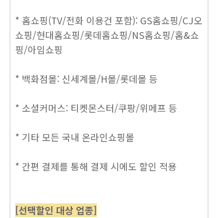
* 홈쇼핑(TV/전화 이용건 포함): GS홈쇼핑/CJ오
쇼핑/현대홈쇼핑/롯데홈쇼핑/NS홈쇼핑/홈&쇼
핑/아임쇼핑
* 백화점몰: 신세계몰/H몰/롯데몰 등
* 소셜커머스: 티켓몬스터/쿠팡/위메프 등
* 기타 모든 국내 온라인쇼핑몰
* 간편 결제를 통해 결제 시에도 할인 적용
[선택할인 대상 업종]