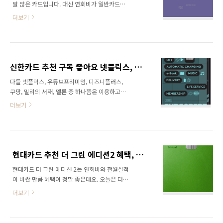
말 많은 카드입니다. 대신 연회비가 일반카드에
대로 톡톡카드의 연회비는 발급유형과 브랜드에
비해 많이 비싼 편인데요. 비싼 만큼 좋은 혜택이
따라 조금씩 다릅니다. 연회비를 정리한 아래 표
더보기
어떤 것이 있을지, 연회비는 얼마인지, 바우처에
를 보시고 발급받으실 카드 연회비를 확인하시
대해서도 알아보겠습니다. 잠깐! 신용카드 신청
길 바랍니다. 발급유형 브랜드 기본 연회비(회원
하기 전에 내 신용점수가 몇 점인지 알고 계신가
별) 제휴 연회비(카드별) 합계 모바일 단독 K-
요? 신용점수가 너무 낮다면 신용카드 발급 거절
WORLD(JCB..
당할 수도 있습니다. 간단하게 내 신용점수 조회
신한카드 추천 구독 좋아요 넷플릭스, 유튜브프리미엄, 디즈니플러스 할인 총 정리
하고 카드 신청하시길 바랍니다. 내 신용점수 조
다들 넷플릭스, 유튜브프리미엄, 디즈니플러스,
회하기 목차 연회비 신한카드 The BEST-F의 연
쿠팡, 밀리의 서재, 멜론 중 하나쯤은 이용하고
회비는 브랜드와 옵션 별로 연회비가 조금씩 다
계시죠? 오늘 추천해 드릴 카드는 신한카드 구독
릅니다. 아래 표로 보기 쉽게 정리했으니 참고 바
더보기
좋아요 카드인데요. 위에서 말한 상품들을 모두
랍니다. 브랜드 옵션 기본 서비스 총연회비 VISA
할인해 주는 혜택을 가지고 있습니다. 자세한 혜
Signature/캐시백 5천원 20만원 20만5천원
택 내용에 대해 알아보겠습니다. 잠깐! 신용카드
VISA Signature/항공 5..
신청하기 전에 내 신용점수가 몇 점인지 알고 계
신가요? 신용점수가 너무 낮다면 신용카드 발급
현대카드 추천 더 그린 에디션2 혜택, 라운지, 바우처 총 정리
거절당할 수도 있습니다. 간단하게 내 신용점수
현대카드 더 그린 에디션 2는 연회비와 전월실적
조회하고 카드 신청하시길 바랍니다. 내 신용점
이 비싼 만큼 혜택이 정말 좋은데요. 오늘은 더
수 조회하기 목차 연회비 신한카드 구독 좋아요
그린 에디션2 카드의 혜택과, 라운지 이용은 얼
카드의 연회비는 국내전용은 기본연회비 7천원,
더보기
마나 할 수 있는지, 바우처 사용처, 연회비 등 자
제휴서비스 연회비 8천 원으로 총 1만 5천 원입
세하게 알아보겠습니다. 잠깐! 신용카드 신청하
니다. 해외겸용(VISA)은 기본연회비 기본연회비
기 전에 내 신용점수가 몇 점인지 알고 계신가
7천 원, 제휴서비스 연회비 1만 1천 원으로 총