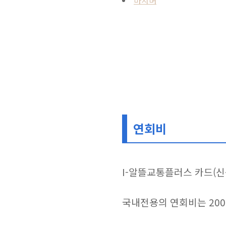
마치며
연회비
I-알뜰교통플러스 카드(신
국내전용의 연회비는 200