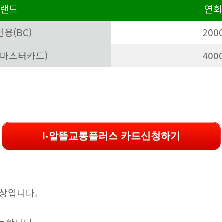
랜드
연회
용(BC)
200
(마스터카드)
400
I-알뜰교통플러스 카드신청하기
이상입니다.