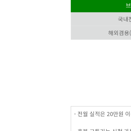
브
국내전
해외겸용
- 전월 실적은 20만원 