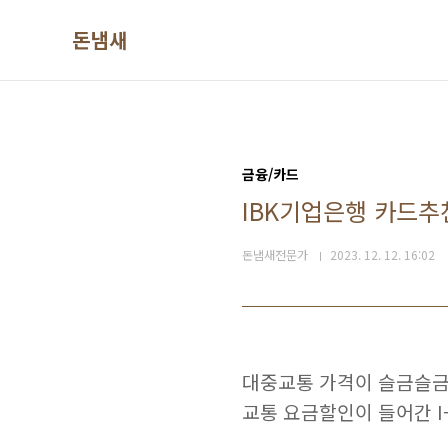
본문 바로가기
돈냄새
금융/카드
IBK기업은행 카드추천
돈냄새전문가
2023. 12. 12. 16:02
대중교통 가격이 슬금슬금
교통 요금할인이 들어간 I