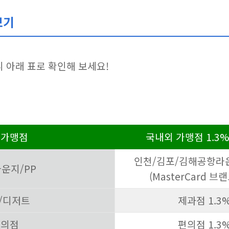
보기
 아래 표로 확인해 보세요!
든가맹점
국내외 가맹점 1.3%
인천/김포/김해공항라운
운지/PP
(MasterCard 
/디저트
제과점 1.3
편의점
편의점 1.3