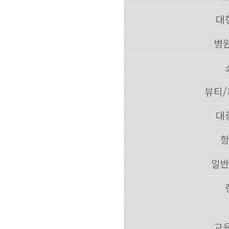
대
병
뷰티
대
일
교