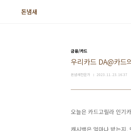
본문 바로가기
돈냄새
금융/카드
우리카드 DA@카드의
돈냄새전문가
2023. 11. 23. 16:37
오늘은 카드고릴라 인기카
캐시백은 얼마나 받는지,