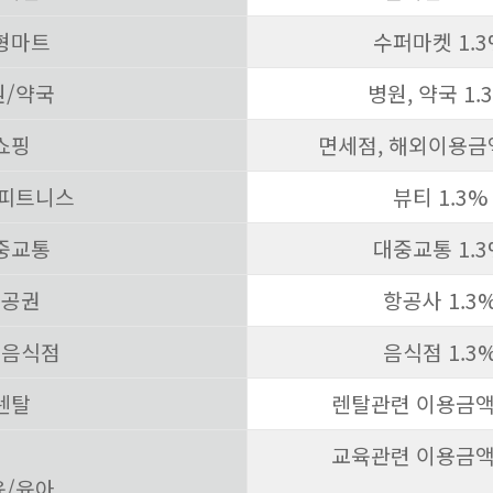
형마트
수퍼마켓 1.
원/약국
병원, 약국 1
쇼핑
면세점, 해외이용금액
/피트니스
뷰티 1.3
중교통
대중교통 1.
항공권
항공사 1.3
반음식점
음식점 1.3
렌탈
렌탈관련 이용금액 
교육관련 이용금액 
육/육아