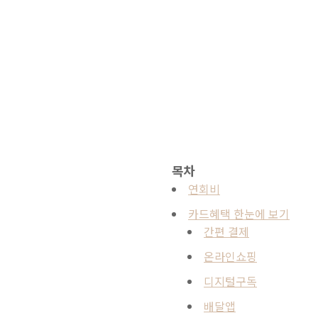
목차
연회비
카드혜택 한눈에 보기
간편 결제
온라인쇼핑
디지털구독
배달앱