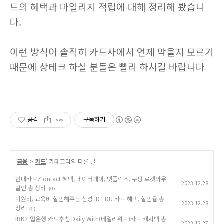
드의 혜택과 마일리지 적립에 대해 정리해 봤습니
다.
이런 방식이 솔직히 카드사에서 언제 막을지 모르기
때문에 상테크 하실 분들은 빨리 하시길 바랍니다
공감
구독하기
'
금융
>
카드
' 카테고리의 다른 글
현대카드Z ontact 혜택, 네이버페이, 넷플릭스, 쿠팡 로켓와우
2023.12.28
할인 총 정리
(0)
학원비, 교육비 할인해주는 삼성 iD EDU 카드 혜택, 할인율 총
2023.12.28
정리
(0)
IBK기업은행 카드추천 Daily With(데일리위드)카드 캐시백 총
2023.12.27